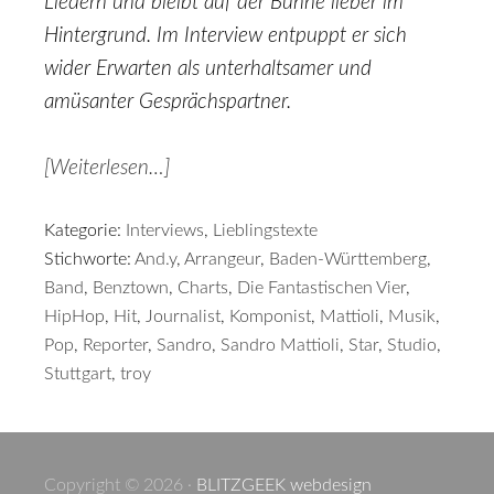
Liedern und bleibt auf der Bühne lieber im
Hintergrund. Im Interview entpuppt er sich
wider Erwarten als unterhaltsamer und
amüsanter Gesprächspartner.
[Weiterlesen…]
Kategorie:
Interviews
,
Lieblingstexte
Stichworte:
And.y
,
Arrangeur
,
Baden-Württemberg
,
Band
,
Benztown
,
Charts
,
Die Fantastischen Vier
,
HipHop
,
Hit
,
Journalist
,
Komponist
,
Mattioli
,
Musik
,
Pop
,
Reporter
,
Sandro
,
Sandro Mattioli
,
Star
,
Studio
,
Stuttgart
,
troy
Copyright © 2026 ·
BLITZGEEK webdesign