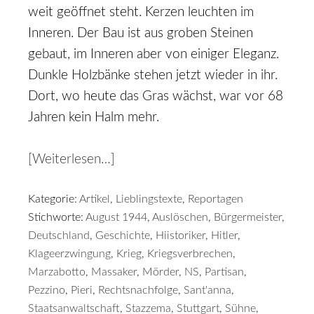
weit geöffnet steht. Kerzen leuchten im
Inneren. Der Bau ist aus groben Steinen
gebaut, im Inneren aber von einiger Eleganz.
Dunkle Holzbänke stehen jetzt wieder in ihr.
Dort, wo heute das Gras wächst, war vor 68
Jahren kein Halm mehr.
[Weiterlesen…]
Kategorie:
Artikel
,
Lieblingstexte
,
Reportagen
Stichworte:
August 1944
,
Auslöschen
,
Bürgermeister
,
Deutschland
,
Geschichte
,
Hiistoriker
,
Hitler
,
Klageerzwingung
,
Krieg
,
Kriegsverbrechen
,
Marzabotto
,
Massaker
,
Mörder
,
NS
,
Partisan
,
Pezzino
,
Pieri
,
Rechtsnachfolge
,
Sant'anna
,
Staatsanwaltschaft
,
Stazzema
,
Stuttgart
,
Sühne
,