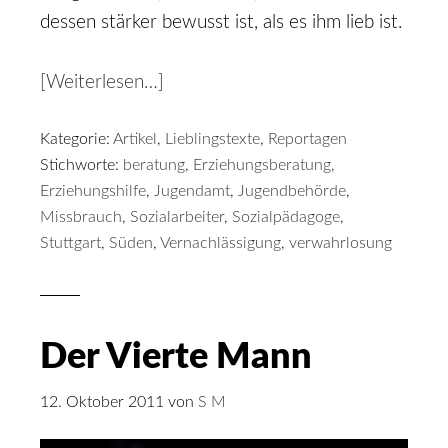
dessen stärker bewusst ist, als es ihm lieb ist.
[Weiterlesen…]
Kategorie:
Artikel
,
Lieblingstexte
,
Reportagen
Stichworte:
beratung
,
Erziehungsberatung
,
Erziehungshilfe
,
Jugendamt
,
Jugendbehörde
,
Missbrauch
,
Sozialarbeiter
,
Sozialpädagoge
,
Stuttgart
,
Süden
,
Vernachlässigung
,
verwahrlosung
Der Vierte Mann
12. Oktober 2011
von
S M