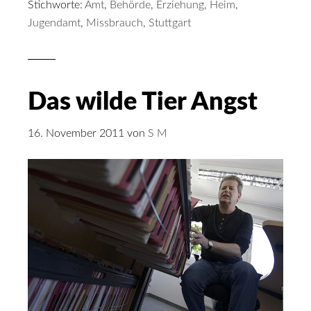
Stichworte:
Amt
,
Behörde
,
Erziehung
,
Heim
,
Jugendamt
,
Missbrauch
,
Stuttgart
Das wilde Tier Angst
16. November 2011
von
S M