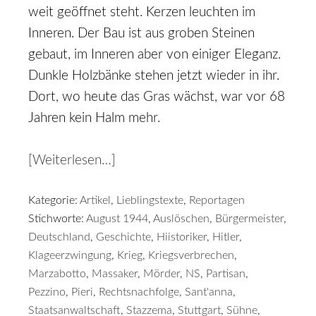
weit geöffnet steht. Kerzen leuchten im
Inneren. Der Bau ist aus groben Steinen
gebaut, im Inneren aber von einiger Eleganz.
Dunkle Holzbänke stehen jetzt wieder in ihr.
Dort, wo heute das Gras wächst, war vor 68
Jahren kein Halm mehr.
[Weiterlesen…]
Kategorie:
Artikel
,
Lieblingstexte
,
Reportagen
Stichworte:
August 1944
,
Auslöschen
,
Bürgermeister
,
Deutschland
,
Geschichte
,
Hiistoriker
,
Hitler
,
Klageerzwingung
,
Krieg
,
Kriegsverbrechen
,
Marzabotto
,
Massaker
,
Mörder
,
NS
,
Partisan
,
Pezzino
,
Pieri
,
Rechtsnachfolge
,
Sant'anna
,
Staatsanwaltschaft
,
Stazzema
,
Stuttgart
,
Sühne
,