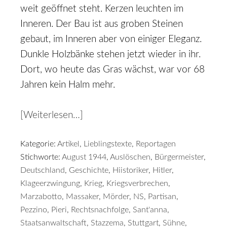
weit geöffnet steht. Kerzen leuchten im
Inneren. Der Bau ist aus groben Steinen
gebaut, im Inneren aber von einiger Eleganz.
Dunkle Holzbänke stehen jetzt wieder in ihr.
Dort, wo heute das Gras wächst, war vor 68
Jahren kein Halm mehr.
[Weiterlesen…]
Kategorie:
Artikel
,
Lieblingstexte
,
Reportagen
Stichworte:
August 1944
,
Auslöschen
,
Bürgermeister
,
Deutschland
,
Geschichte
,
Hiistoriker
,
Hitler
,
Klageerzwingung
,
Krieg
,
Kriegsverbrechen
,
Marzabotto
,
Massaker
,
Mörder
,
NS
,
Partisan
,
Pezzino
,
Pieri
,
Rechtsnachfolge
,
Sant'anna
,
Staatsanwaltschaft
,
Stazzema
,
Stuttgart
,
Sühne
,