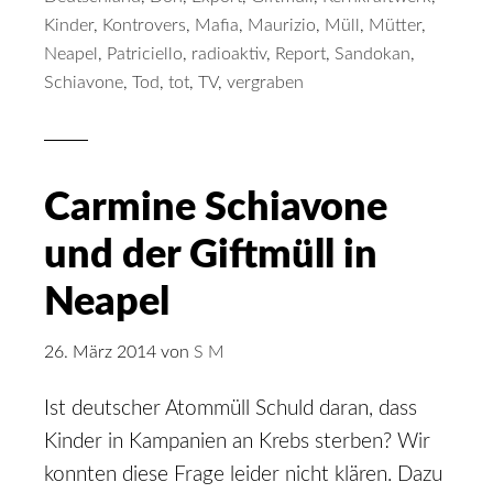
Kinder
,
Kontrovers
,
Mafia
,
Maurizio
,
Müll
,
Mütter
,
Neapel
,
Patriciello
,
radioaktiv
,
Report
,
Sandokan
,
Schiavone
,
Tod
,
tot
,
TV
,
vergraben
Carmine Schiavone
und der Giftmüll in
Neapel
26. März 2014
von
S M
Ist deutscher Atommüll Schuld daran, dass
Kinder in Kampanien an Krebs sterben? Wir
konnten diese Frage leider nicht klären. Dazu