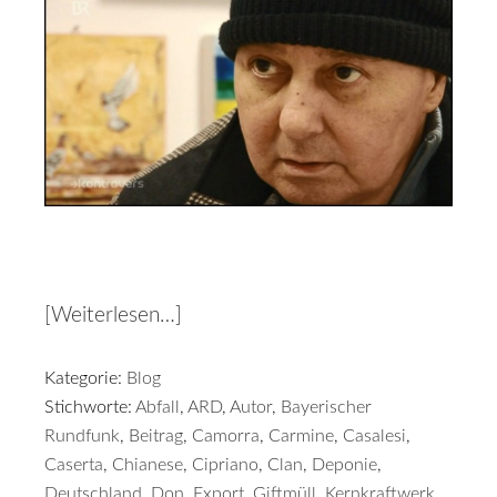
[Weiterlesen…]
Kategorie:
Blog
Stichworte:
Abfall
,
ARD
,
Autor
,
Bayerischer
Rundfunk
,
Beitrag
,
Camorra
,
Carmine
,
Casalesi
,
Caserta
,
Chianese
,
Cipriano
,
Clan
,
Deponie
,
Deutschland
,
Don
,
Export
,
Giftmüll
,
Kernkraftwerk
,