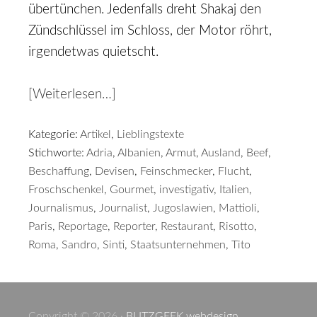
übertünchen. Jedenfalls dreht Shakaj den
Zündschlüssel im Schloss, der Motor röhrt,
irgendetwas quietscht.
[Weiterlesen…]
Kategorie:
Artikel
,
Lieblingstexte
Stichworte:
Adria
,
Albanien
,
Armut
,
Ausland
,
Beef
,
Beschaffung
,
Devisen
,
Feinschmecker
,
Flucht
,
Froschschenkel
,
Gourmet
,
investigativ
,
Italien
,
Journalismus
,
Journalist
,
Jugoslawien
,
Mattioli
,
Paris
,
Reportage
,
Reporter
,
Restaurant
,
Risotto
,
Roma
,
Sandro
,
Sinti
,
Staatsunternehmen
,
Tito
Copyright © 2026 ·
BLITZGEEK webdesign