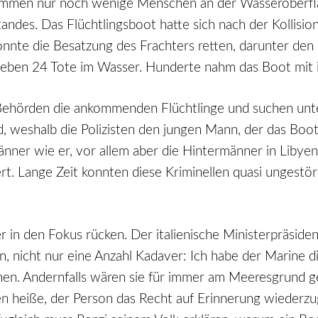
ammen nur noch wenige Menschen an der Wasseroberfläc
tandes. Das Flüchtlingsboot hatte sich nach der Kollisio
te die Besatzung des Frachters retten, darunter den 
ieben 24 Tote im Wasser. Hunderte nahm das Boot mit in
he Behörden die ankommenden Flüchtlinge und suchen unt
d, weshalb die Polizisten den jungen Mann, der das Boo
änner wie er, vor allem aber die Hintermänner in Libyen
rt. Lange Zeit konnten diese Kriminellen quasi ungestö
 in den Fokus rücken. Der italienische Ministerpräsiden
n, nicht nur eine Anzahl Kadaver: Ich habe der Marine 
n. Andernfalls wären sie für immer am Meeresgrund geb
 heiße, der Person das Recht auf Erinnerung wiederzu