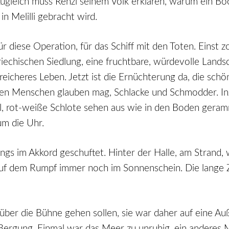
Zugleich muss Renzi seinem Volk erklären, warum ein Boo
in Melilli gebracht wird.
für diese Operation, für das Schiff mit den Toten. Einst 
iechischen Siedlung, eine fruchtbare, würdevolle Lands
 reicheres Leben. Jetzt ist die Ernüchterung da, die schö
en Menschen glauben mag, Schlacke und Schmodder. Inz
Öl, rot-weiße Schlote sehen aus wie in den Boden geramm
 um die Uhr.
ngs im Akkord geschuftet. Hinter der Halle, am Strand,
u auf dem Rumpf immer noch im Sonnenschein. Die lange
il über die Bühne gehen sollen, sie war daher auf eine
 Bergung. Einmal war das Meer zu unruhig, ein anderes M