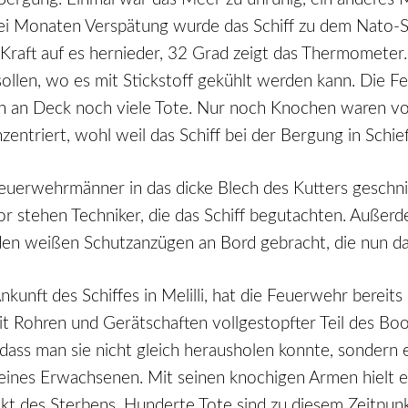
zwei Monaten Verspätung wurde das Schiff zu dem Nato-
raft auf es hernieder, 32 Grad zeigt das Thermometer. E
sollen, wo es mit Stickstoff gekühlt werden kann. Die 
en an Deck noch viele Tote. Nur noch Knochen waren von
entriert, wohl weil das Schiff bei der Bergung in Schie
uerwehrmänner in das dicke Blech des Kutters geschni
 stehen Techniker, die das Schiff begutachten. Außerd
 den weißen Schutzanzügen an Bord gebracht, die nun da
nkunft des Schiffes in Melilli, hat die Feuerwehr berei
t Rohren und Gerätschaften vollgestopfter Teil des Boo
 dass man sie nicht gleich herausholen konnte, sondern 
eines Erwachsenen. Mit seinen knochigen Armen hielt e
 des Sterbens. Hunderte Tote sind zu diesem Zeitpunk