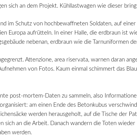
igen sich an dem Projekt. Kühllastwagen wie dieser bring
 im Schutz von hochbewaffneten Soldaten, auf einer Na
talien Europa aufrütteln. In einer Halle, die erdbraun is
sgebäude nebenan, erdbraun wie die Tarnuniformen der S
bgegrenzt. Attenzione, area riservata, warnen daran ange
as Aufnehmen von Fotos. Kaum einmal schimmert das Bl
nnte post-mortem-Daten zu sammeln, also Informationen
horganisiert: am einen Ende des Betonkubus verschwind
Leichensäcke werden herausgeholt, auf die Tische der Pa
 sich an die Arbeit. Danach wandern die Toten wieder i
raben werden.