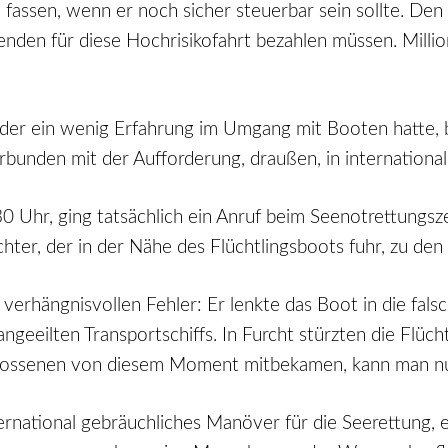
 fassen, wenn er noch sicher steuerbar sein sollte. De
nden für diese Hochrisikofahrt bezahlen müssen. Milli
e, der ein wenig Erfahrung im Umgang mit Booten hatt
erbunden mit der Aufforderung, draußen, in internationa
0 Uhr, ging tatsächlich ein Anruf beim Seenotrettungs
chter, der in der Nähe des Flüchtlingsboots fuhr, zu de
rhängnisvollen Fehler: Er lenkte das Boot in die falsch
eeilten Transportschiffs. In Furcht stürzten die Flücht
hlossenen von diesem Moment mitbekamen, kann man 
ernational gebräuchliches Manöver für die Seerettung, 