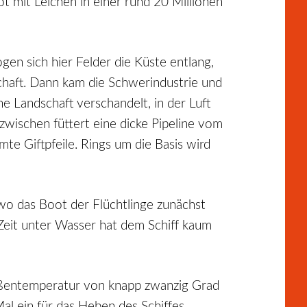
t mit Leichen in einer rund 20 Millionen
zogen sich hier Felder die Küste entlang,
chaft. Dann kam die Schwerindustrie und
ne Landschaft verschandelt, in der Luft
wischen füttert eine dicke Pipeline vom
te Giftpfeile. Rings um die Basis wird
 wo das Boot der Flüchtlinge zunächst
 Zeit unter Wasser hat dem Schiff kaum
 Außentemperatur von knapp zwanzig Grad
al ein für das Heben des Schiffes