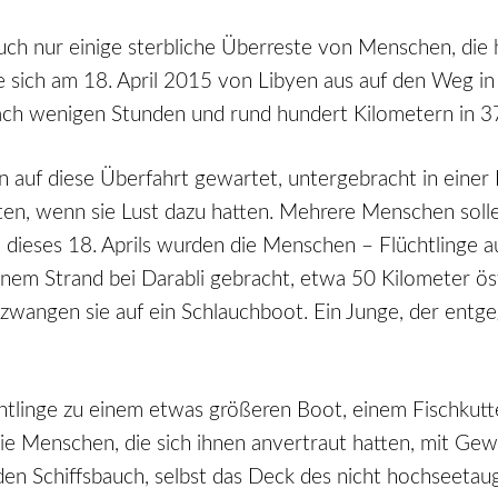
h nur einige sterbliche Überreste von Menschen, die hi
ie sich am 18. April 2015 von Libyen aus auf den Weg i
ach wenigen Stunden und rund hundert Kilometern in 3
 auf diese Überfahrt gewartet, untergebracht in einer L
lten, wenn sie Lust dazu hatten. Mehrere Menschen soll
ieses 18. Aprils wurden die Menschen – Flüchtlinge aus
inem Strand bei Darabli gebracht, etwa 50 Kilometer ös
 zwangen sie auf ein Schlauchboot. Ein Junge, der entg
htlinge zu einem etwas größeren Boot, einem Fischkutte
 Menschen, die sich ihnen anvertraut hatten, mit Gewalt
n Schiffsbauch, selbst das Deck des nicht hochseetaug