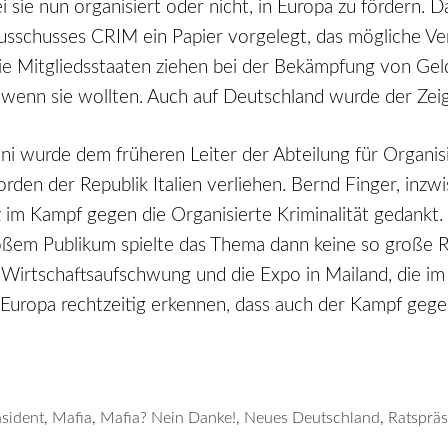
 sie nun organisiert oder nicht, in Europa zu fördern. 
ausschusses CRIM ein Papier vorgelegt, das mögliche 
n die Mitgliedsstaaten ziehen bei der Bekämpfung von G
en, wenn sie wollten. Auch auf Deutschland wurde der Ze
uni wurde dem früheren Leiter der Abteilung für Organisi
rden der Republik Italien verliehen. Bernd Finger, inzw
im Kampf gegen die Organisierte Kriminalität gedankt. 
oßem Publikum spielte das Thema dann keine so große R
Wirtschaftsaufschwung und die Expo in Mailand, die im
 Europa rechtzeitig erkennen, dass auch der Kampf gegen
sident
,
Mafia
,
Mafia? Nein Danke!
,
Neues Deutschland
,
Ratspräs