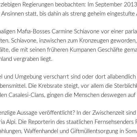
rzlebigen Regierungen beobachten: Im September 2013 g
Ansinnen statt, bis dahin als streng geheim eingestufte
maligen Mafia-Bosses Carmine Schiavone vor einer par
ften. Schiavone, inzwischen zum Kronzeugen geworden, 
lte, die mit seinen früheren Kumpanen Geschäfte gemach
and vergraben liegt.
apel und Umgebung verscharrt sind oder dort allabendlic
mittel. Die Krebsrate steigt, vor allem die Sterblichkeit
alen Casalesi-Clans, gingen die Menschen deswegen auf 
renzlige Aussage veröffentlicht? In der Zwischenzeit si
aria Alpi. Die Reporterin des staatlichen Fernsehsend
ahlungen, Waffenhandel und Giftmüllentsorgung in Somali