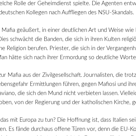
welche Rolle der Geheimdienst spielte. Die Agenten entwi
eutschen Kollegen nach Auffliegen des NSU-Skandals.
Mafia geäußert, in einer deutlichen Art und Weise wie 
ies schwächt die Banden, die sich in ihren Kulten relig
che Religion berufen. Priester, die sich in der Vergange
n hätte sich nach ihrer Ermordung so deutliche Worte
fia aus der Zivilgesellschaft. Journalisten, die trotz 
ebensgefahr Ermittlungen führen, gegen Mafiosi und ihre
no, die sich den Mund nicht verbieten lassen. Vielleicht
n oben, von der Regierung und der katholischen Kirche, 
at das mit Europa zu tun? Die Hoffnung ist, dass Italien
zen. Es fände durchaus offene Türen vor, denn die EU-